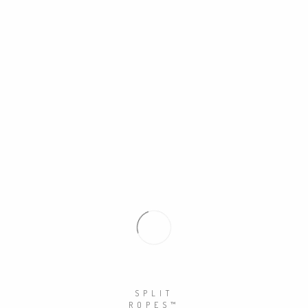
!
SPLIT
ROPES™